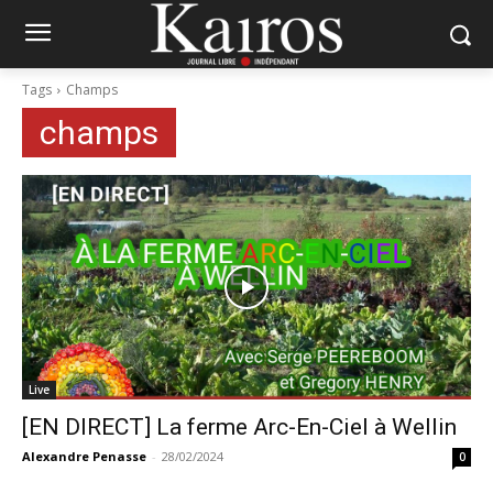
Tags
Champs
champs
Live
[EN DIRECT] La ferme Arc-En-Ciel à Wellin
Alexandre Penasse
-
28/02/2024
0