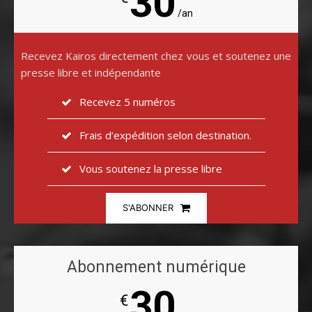
30
/an
Recevez Kairos directement chez vous et soutenez une
presse libre et indépendante
Recevez 5 numéros
Frais d’expédition selon destination.
Vous soutenez la presse libre
S'ABONNER
Abonnement numérique
30
€