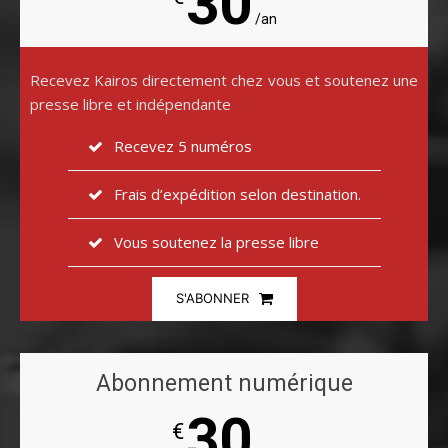
30
/an
Recevez Kairos directement chez vous et soutenez une
presse libre et indépendante
Recevez 5 numéros
Frais d’expédition selon destination.
Vous soutenez la presse libre
S'ABONNER
Abonnement numérique
30
€