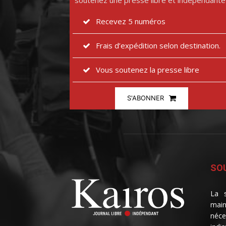
soutenez une presse libre et indépendante
Recevez 5 numéros
Frais d’expédition selon destination.
Vous soutenez la presse libre
S'ABONNER
SOU
La s
main
néce