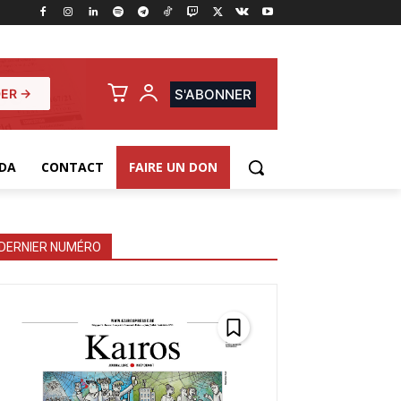
ER →
S'ABONNER
DA
CONTACT
FAIRE UN DON
DERNIER NUMÉRO