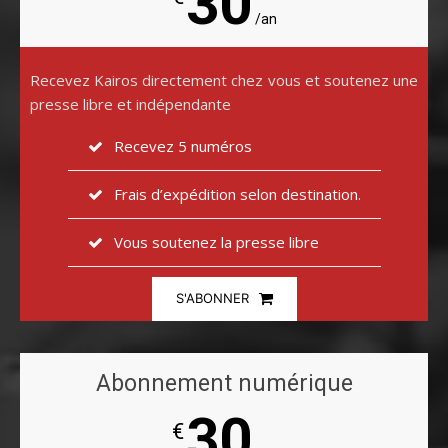
30
/an
Recevez Kairos directement chez vous et soutenez une
presse libre et indépendante
Recevez 5 numéros
Frais d’expédition selon destination.
Vous soutenez la presse libre
S'ABONNER
Abonnement numérique
30
€