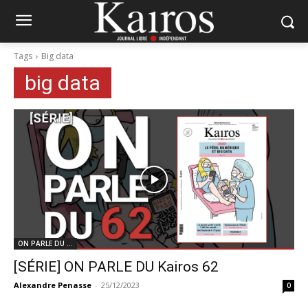
Tags
Big data
big data
ON PARLE DU ...
[SÉRIE] ON PARLE DU Kairos 62
Alexandre Penasse
-
25/12/2023
0