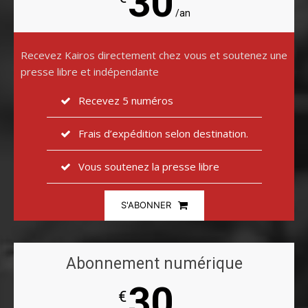
30
/an
Recevez Kairos directement chez vous et soutenez une
presse libre et indépendante
Recevez 5 numéros
Frais d’expédition selon destination.
Vous soutenez la presse libre
S'ABONNER
Abonnement numérique
30
€