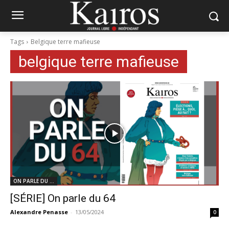
Tags
Belgique terre mafieuse
belgique terre mafieuse
ON PARLE DU ...
[SÉRIE] On parle du 64
Alexandre Penasse
-
13/05/2024
0