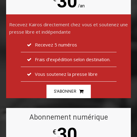
30
/an
Recevez Kairos directement chez vous et soutenez une
presse libre et indépendante
Recevez 5 numéros
Frais d’expédition selon destination.
Vous soutenez la presse libre
S'ABONNER
Abonnement numérique
30
€