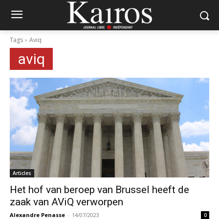
Tags
Aviq
aviq
Articles
Het hof van beroep van Brussel heeft de
zaak van AViQ verworpen
Alexandre Penasse
-
14/07/2023
0