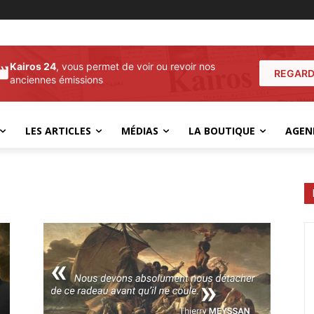
Kairos 24
, vous permet de voir ou revoir nos
REGARD
anciennes émissions
LES ARTICLES
MÉDIAS
LA BOUTIQUE
AGEN