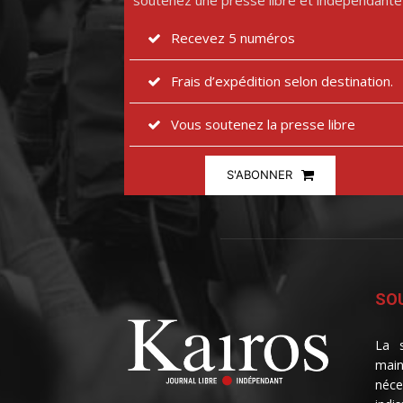
soutenez une presse libre et indépendante
Recevez 5 numéros
Frais d’expédition selon destination.
Vous soutenez la presse libre
S'ABONNER
SOU
La s
main
néce