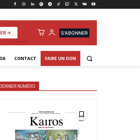
ER →
S'ABONNER
DA
CONTACT
FAIRE UN DON
DERNIER NUMÉRO