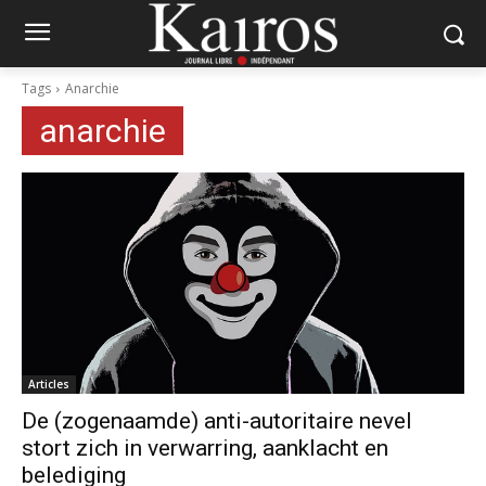
Tags
Anarchie
anarchie
Articles
De (zogenaamde) anti-autoritaire nevel
stort zich in verwarring, aanklacht en
belediging