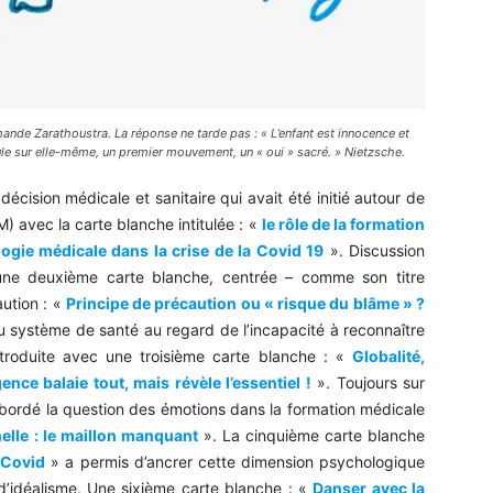
mande Zarathoustra. La réponse ne tarde pas :
« L’enfant est innocence et
le sur elle-même, un premier mouvement, un « oui » sacré. »
Nietzsche.
décision médicale et sanitaire qui avait été initié autour de
 avec la carte blanche intitulée : «
le rôle de la formation
ogie médicale dans la crise de la Covid 19
». Discussion
d’une deuxième carte blanche, centrée – comme son titre
aution : «
Principe de précaution ou « risque du blâme » ?
 du système de santé au regard de l’incapacité à reconnaître
introduite avec une troisième carte blanche : «
Globalité,
nce balaie tout, mais révèle l’essentiel !
». Toujours sur
abordé la question des émotions dans la formation médicale
nelle : le maillon manquant
». La cinquième carte blanche
 Covid
» a permis d’ancrer cette dimension psychologique
’idéalisme. Une sixième carte blanche : «
Danser avec la