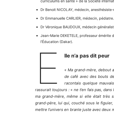
curriculums en santé » de la Société intern
Dr Benoit NICOLAY, médecin, anesthésiste-ré
Dr Emmanuelle CARLIER, médecin, pédiatre.
Dr Véronique BAUDOUX, médecin généralist
Jean-Marie DEKETELE, professeur émérite d
l’Éducation (Dakar).
E
lle n’a pas dit peur
«
Ma grand-mère, debout a
de café avec des bouts de 
racontais quelque mauvai
rassurait toujours :
«
ne t’en fais pas, dans l
ma grand-mère, même si elle était très sa
grand-père, lui qui, couché sous le figuier,
mettre l’univers en branle juste avec deux 