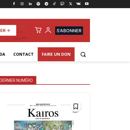
ER →
S'ABONNER
DA
CONTACT
FAIRE UN DON
DERNIER NUMÉRO