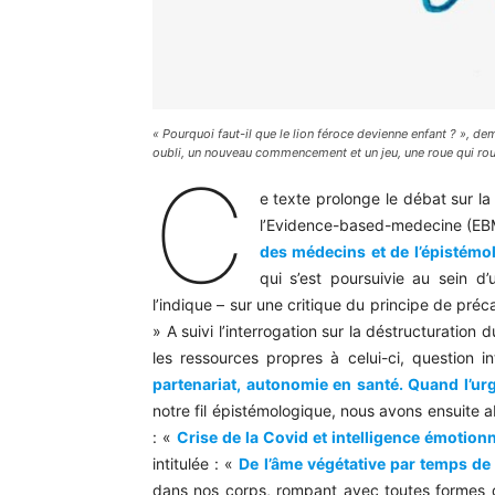
« Pourquoi faut-il que le lion féroce devienne enfant ? »
, de
oubli, un nouveau commencement et un jeu, une roue qui rou
C
e texte prolonge le débat sur la 
l’Evidence-based-medecine (EBM)
des médecins et de l’épistémol
qui s’est poursuivie au sein 
l’indique – sur une critique du principe de préc
» A suivi l’interrogation sur la déstructuration
les ressources propres à celui-ci, question 
partenariat, autonomie en santé. Quand l’urge
notre fil épistémologique, nous avons ensuite 
: «
Crise de la Covid et intelligence émotion
intitulée : «
De l’âme végétative par temps de
dans nos corps, rompant avec toutes formes d