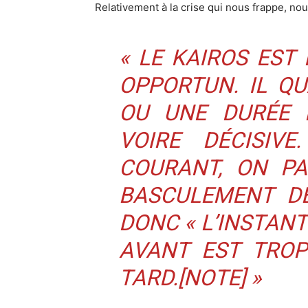
Relativement à la crise qui nous frappe, nous
«
LE KAIROS EST
OPPORTUN. IL QU
OU UNE DURÉE P
VOIRE DÉCISIV
COURANT, ON PA
BASCULEMENT DÉ
DONC
«
L’INSTANT
AVANT EST TROP
TARD.
[NOTE] »