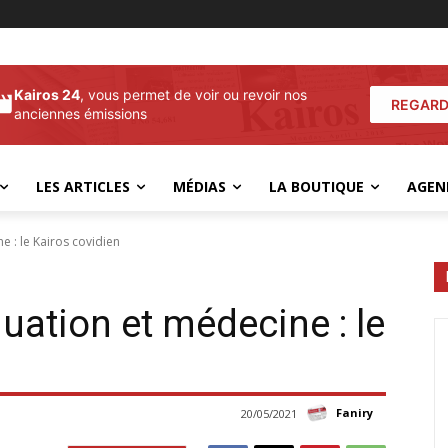
Kairos 24
, vous permet de voir ou revoir nos
REGARD
anciennes émissions
LES ARTICLES
MÉDIAS
LA BOUTIQUE
AGEN
ne : le Kairos covidien
iduation et médecine : le
Faniry
20/05/2021