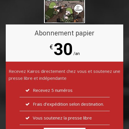
Abonnement papier
30
€
/an
Recevez Kairos directement chez vous et soutenez une
presse libre et indépendante
Recevez 5 numéros
Frais d’expédition selon destination.
Vous soutenez la presse libre