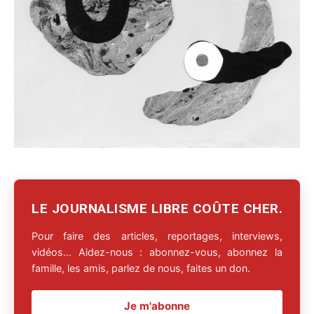
LE JOURNALISME LIBRE COÛTE CHER.
Pour faire des articles, reportages, interviews,
vidéos… Aidez-nous : abonnez-vous, abonnez la
famille, les amis, parlez de nous, faites un don.
Je m'abonne