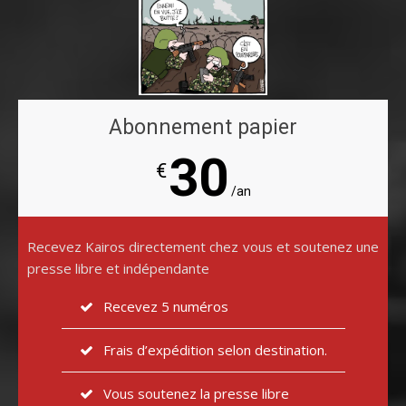
Abonnement papier
30
€
/an
Recevez Kairos directement chez vous et soutenez une
presse libre et indépendante
Recevez 5 numéros
Frais d’expédition selon destination.
Vous soutenez la presse libre