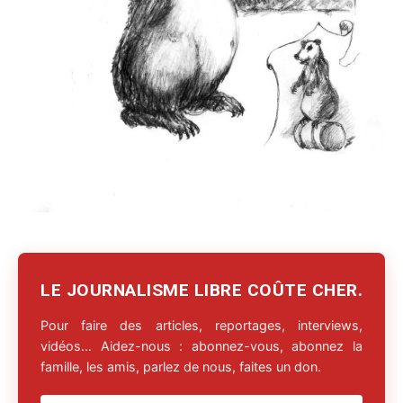
LE JOURNALISME LIBRE COÛTE CHER.
Pour faire des articles, reportages, interviews,
vidéos… Aidez-nous : abonnez-vous, abonnez la
famille, les amis, parlez de nous, faites un don.