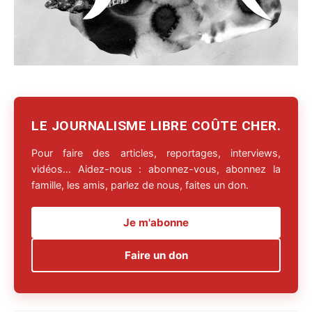
LE JOURNALISME LIBRE COÛTE CHER.
Pour faire des articles, reportages, interviews,
vidéos… Aidez-nous : abonnez-vous, abonnez la
famille, les amis, parlez de nous, faites un don.
Je m'abonne
Faire un don