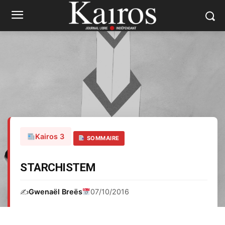
Kairos 3
SOMMAIRE
STARCHISTEM
✍️
Gwenaël Breës
07/10/2016