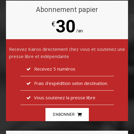
Abonnement papier
30
€
/an
Recevez Kairos directement chez vous et soutenez une
presse libre et indépendante
Recevez 5 numéros
Frais d’expédition selon destination.
Vous soutenez la presse libre
S'ABONNER