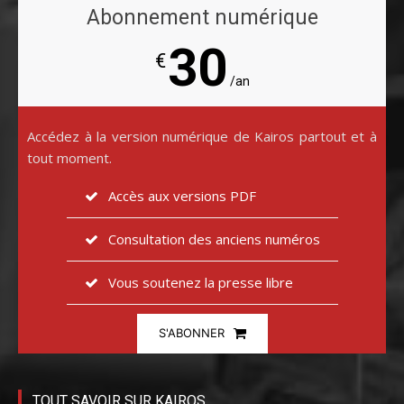
Abonnement numérique
30
€
/an
Accédez à la version numérique de Kairos partout et à
tout moment.
Accès aux versions PDF
Consultation des anciens numéros
Vous soutenez la presse libre
S'ABONNER
TOUT SAVOIR SUR KAIROS