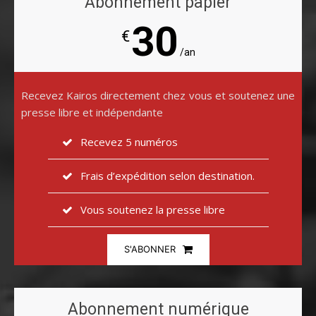
Abonnement papier
30
€
/an
Recevez Kairos directement chez vous et soutenez une
presse libre et indépendante
Recevez 5 numéros
Frais d’expédition selon destination.
Vous soutenez la presse libre
S'ABONNER
Abonnement numérique