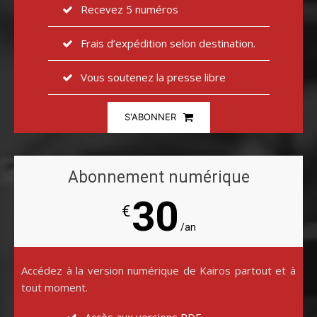
Recevez 5 numéros
Frais d’expédition selon destination.
Vous soutenez la presse libre
S'ABONNER
Abonnement numérique
30
€
/an
Accédez à la version numérique de Kairos partout et à
tout moment.