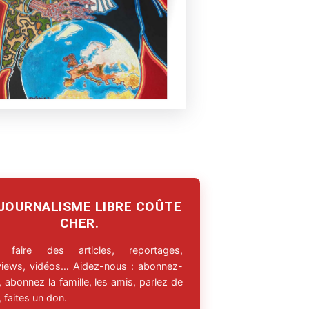
 JOURNALISME LIBRE COÛTE
CHER.
 faire des articles, reportages,
rviews, vidéos… Aidez-nous : abonnez-
 abonnez la famille, les amis, parlez de
 faites un don.