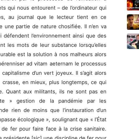
ets qui nous entourent – de l’ordinateur qui
es, au journal que le lecteur tient en ce
une partie de nature chosifiée. Il n’en va
 défendent l’environnement ainsi que des
ent les mots de leur substance lorsqu’elles
rable est la solution à nos malheurs alors
pérenniser ad vitam aeternam le processus
 capitalisme d’un vert joyeux. Il s’agit alors
e crasse, en mieux, plus longtemps, ce qui
e. Quant aux militants, ils ne sont pas en
lante » gestion de la pandémie par les
 rien de moins que l’instauration d’un
mpasse écologique », soulignant que « l’État
de fer pour faire face à la crise sanitaire.
présidente [sic] une discipline de fer pour