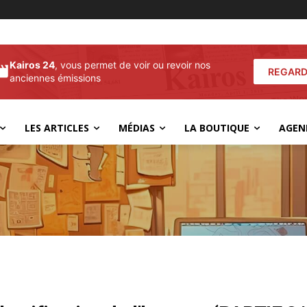
Kairos 24
, vous permet de voir ou revoir nos
REGARD
anciennes émissions
LES ARTICLES
MÉDIAS
LA BOUTIQUE
AGEN