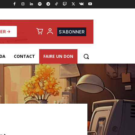
ER →
S'ABONNER
DA
CONTACT
FAIRE UN DON