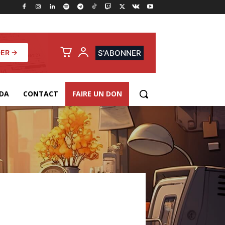
ER →
S'ABONNER
DA
CONTACT
FAIRE UN DON