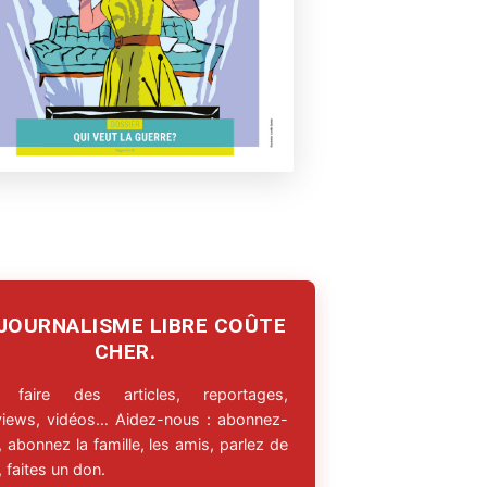
 JOURNALISME LIBRE COÛTE
CHER.
 faire des articles, reportages,
rviews, vidéos… Aidez-nous : abonnez-
 abonnez la famille, les amis, parlez de
 faites un don.