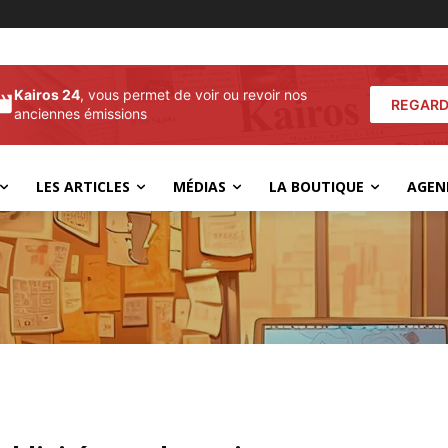
Kairos 24
, vous permet de voir ou revoir nos
REGARD
anciennes émissions
LES ARTICLES
MÉDIAS
LA BOUTIQUE
AGEN