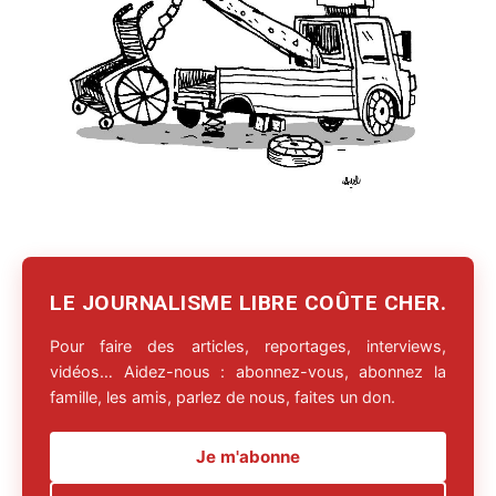
LE JOURNALISME LIBRE COÛTE CHER.
Pour faire des articles, reportages, interviews,
vidéos… Aidez-nous : abonnez-vous, abonnez la
famille, les amis, parlez de nous, faites un don.
Je m'abonne