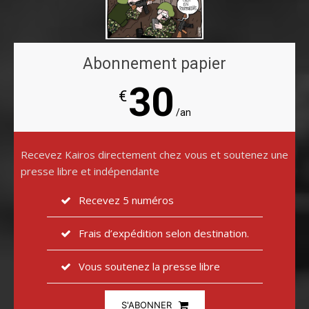
Abonnement papier
30
€
/an
Recevez Kairos directement chez vous et soutenez une
presse libre et indépendante
Recevez 5 numéros
Frais d’expédition selon destination.
Vous soutenez la presse libre
S'ABONNER