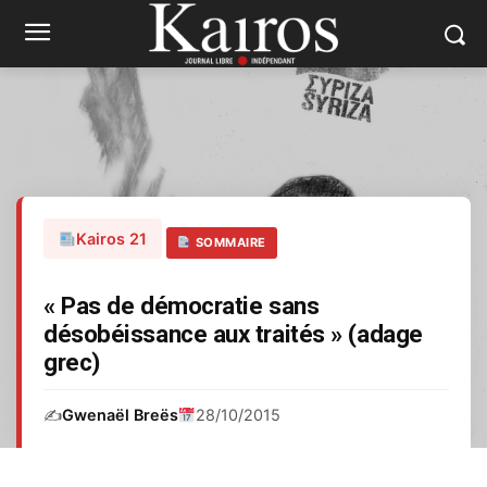
Kairos 21
SOMMAIRE
« Pas de démocratie sans
désobéissance aux traités » (adage
grec)
✍️
Gwenaël Breës
28/10/2015