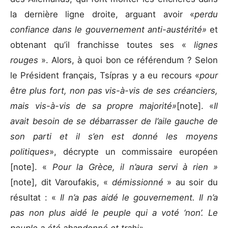
la dernière ligne droite, arguant avoir «
perdu
confiance dans le gouvernement anti-austérité»
et
obtenant qu’il franchisse toutes ses «
lignes
rouges
». Alors, à quoi bon ce référendum ? Selon
le Président français, Tsípras y a eu recours «
pour
être plus fort, non pas vis-à-vis de ses créanciers,
mais vis-à-vis de sa propre majorité»
[note]. «
Il
avait besoin de se débarrasser de l’aile gauche de
son parti et il s’en est donné les moyens
politiques
», décrypte un commissaire européen
[note]. «
Pour la Grèce, il n’aura servi à rien »
[note], dit Varoufakis, «
démissionné
» au soir du
résultat : «
Il n’a pas aidé le gouvernement. Il n’a
pas non plus aidé le peuple qui a voté ‘non’. Le
peuple a été abandonné et trahi»
.