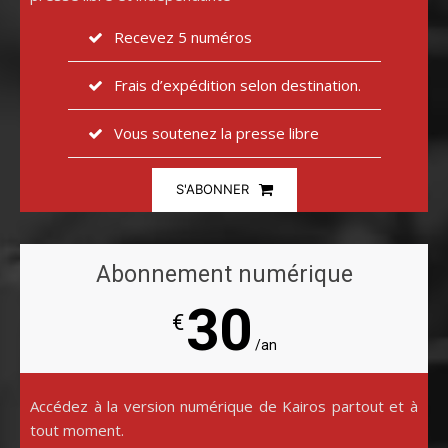
Recevez 5 numéros
Frais d’expédition selon destination.
Vous soutenez la presse libre
S'ABONNER
Abonnement numérique
30
€
/an
Accédez à la version numérique de Kairos partout et à
tout moment.