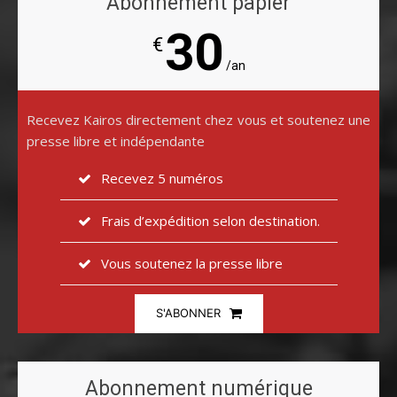
Abonnement papier
30
€
/an
Recevez Kairos directement chez vous et soutenez une
presse libre et indépendante
Recevez 5 numéros
Frais d’expédition selon destination.
Vous soutenez la presse libre
S'ABONNER
Abonnement numérique