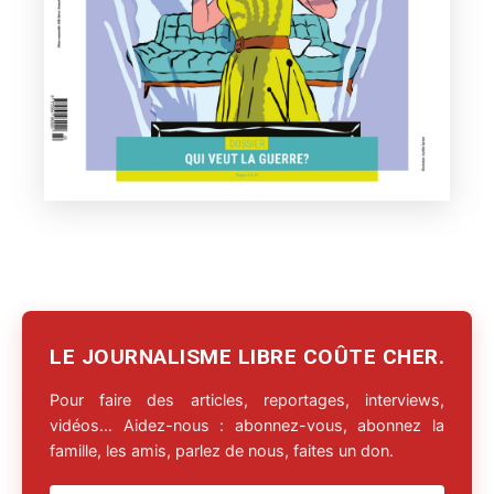
LE JOURNALISME LIBRE COÛTE CHER.
Pour faire des articles, reportages, interviews,
vidéos… Aidez-nous : abonnez-vous, abonnez la
famille, les amis, parlez de nous, faites un don.