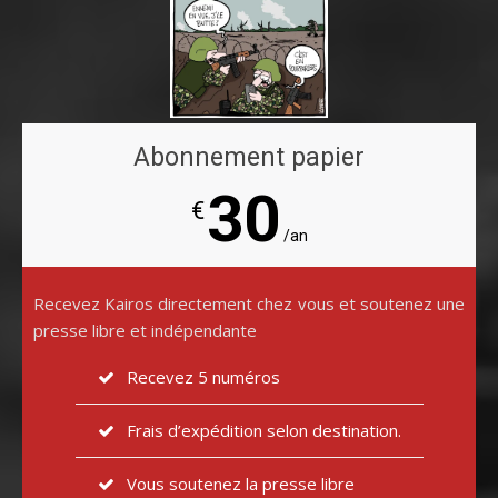
Abonnement papier
30
€
/an
Recevez Kairos directement chez vous et soutenez une
presse libre et indépendante
Recevez 5 numéros
Frais d’expédition selon destination.
Vous soutenez la presse libre