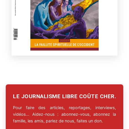
LE JOURNALISME LIBRE COÛTE CHER.
Pour faire des articles, reportages, interviews,
vidéos… Aidez-nous : abonnez-vous, abonnez la
famille, les amis, parlez de nous, faites un don.