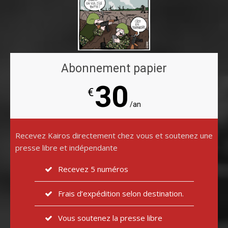
Abonnement papier
30
€
/an
Recevez Kairos directement chez vous et soutenez une
presse libre et indépendante
Recevez 5 numéros
Frais d’expédition selon destination.
Vous soutenez la presse libre