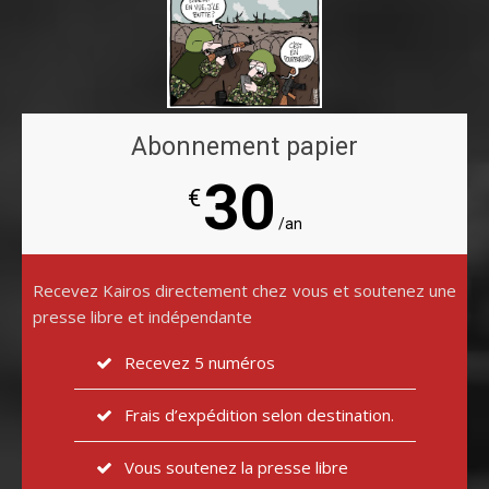
Abonnement papier
30
€
/an
Recevez Kairos directement chez vous et soutenez une
presse libre et indépendante
Recevez 5 numéros
Frais d’expédition selon destination.
Vous soutenez la presse libre