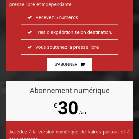
presse libre et indépendante
Recevez 5 numéros
Frais d’expédition selon destination.
Vous soutenez la presse libre
S'ABONNER
Abonnement numérique
30
€
/an
Accédez à la version numérique de Kairos partout et à
tout moment.