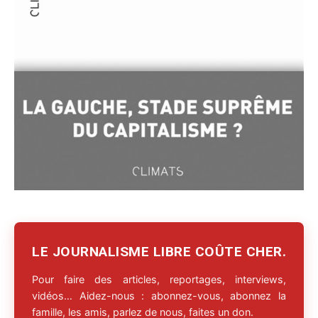
LE JOURNALISME LIBRE COÛTE CHER.
Pour faire des articles, reportages, interviews,
vidéos… Aidez-nous : abonnez-vous, abonnez la
famille, les amis, parlez de nous, faites un don.