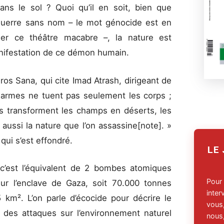
dans le sol ? Quoi qu’il en soit, bien que
guerre sans nom – le mot génocide est en
gner ce théâtre macabre –, la nature est
anifestation de ce démon humain.
ros Sana, qui cite Imad Atrash, dirigeant de
es armes ne tuent pas seulement les corps ;
les transforment les champs en déserts, les
 aussi la nature que l’on assassine[note]. »
qui s’est effondré.
LE
 c’est l’équivalent de 2 bombes atomiques
Pour
sur l’enclave de Gaza, soit 70.000 tonnes
inte
5 km². L’on parle d’écocide pour décrire le
vous,
 des attaques sur l’environnement naturel
nous,