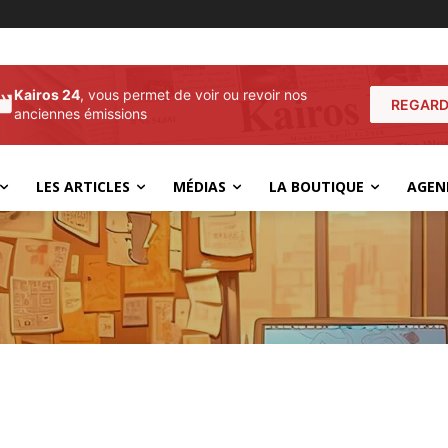
Kairos 24
, vous permet de voir ou revoir nos
REGARD
anciennes émissions
LES ARTICLES
MÉDIAS
LA BOUTIQUE
AGEN