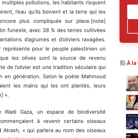
 multiples pollutions, les habitants risquent
irent, l’eau qu’ils boivent et la terre qui les
 encore plus compliquée sur place.[note]
tin funeste, avec 38 % des terres cultivées
ntations d’agrumes et d’oliviers ravagées.
er représente pour le peuple palestinien un
 que les olives sont la source de revenu
À la
te de l’olivier est une tradition séculaire qui
ion en génération. Selon le poète Mahmoud
aient les mains qui les ont plantés, leurs
] ».
e Wadi Gaza, un espace de biodiversité
ommençaient à revenir certains oiseaux
 Atrash, « qui parlera au nom des oiseaux