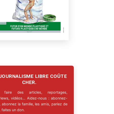
 JOURNALISME LIBRE COÛTE
CHER.
 faire des articles, reportages,
rviews, vidéos… Aidez-nous : abonnez-
 abonnez la famille, les amis, parlez de
 faites un don.