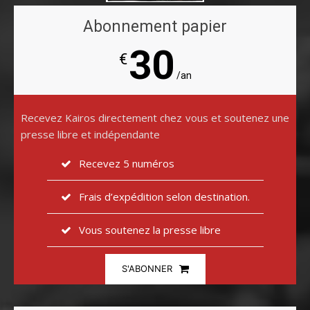
Abonnement papier
30
€
/an
Recevez Kairos directement chez vous et soutenez une
presse libre et indépendante
Recevez 5 numéros
Frais d’expédition selon destination.
Vous soutenez la presse libre
S'ABONNER