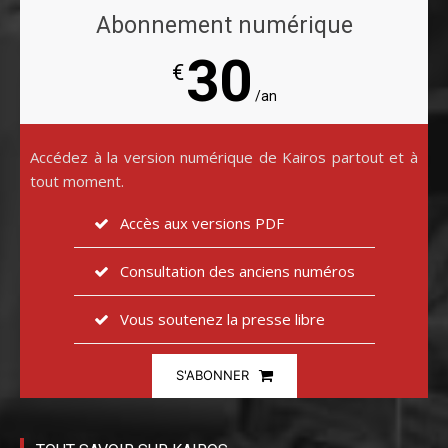
Abonnement numérique
30
€
/an
Accédez à la version numérique de Kairos partout et à
tout moment.
Accès aux versions PDF
Consultation des anciens numéros
Vous soutenez la presse libre
S'ABONNER