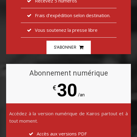
Recevez 5 numéros
Frais d’expédition selon destination.
Vous soutenez la presse libre
S'ABONNER
Abonnement numérique
30
€
/an
Accédez à la version numérique de Kairos partout et à
tout moment.
Accès aux versions PDF