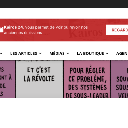
Kairos 24
, vous permet de voir ou revoir nos
REGARD
anciennes émissions
LES ARTICLES
MÉDIAS
LA BOUTIQUE
AGEN