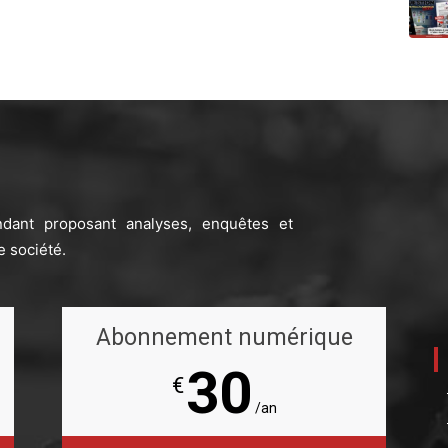
ndant proposant analyses, enquêtes et
e société.
Abonnement numérique
30
€
/an