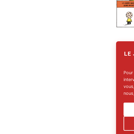
LE
Pour
inte
vous,
nous,