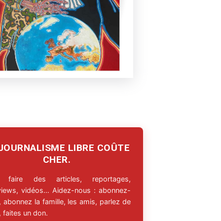
 JOURNALISME LIBRE COÛTE
CHER.
 faire des articles, reportages,
rviews, vidéos… Aidez-nous : abonnez-
 abonnez la famille, les amis, parlez de
 faites un don.