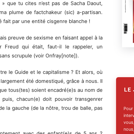
n » que tu cites n’est pas de Sacha Daout,
 ma plume de factchakeur (sic) a-partisan.
té fait par une entité cisgenre blanche !
fais preuve de sexisme en faisant appel à la
 Freud qui était, faut-il le rappeler, un
ns scrupule (voir Onfray[note]).
tre le Guide et le capitalisme ? Et alors, où
 largement été domestiqué, grâce à nous. Il
LE
n que tous(tes) soient encadré(e)s au nom de
t puis, chacun(e) doit pouvoir transgenrer
e la gauche (de la nôtre, trou de balle, pas
Pour
inte
vous,
nous,
sentement avec des enfant(e)s de 5 ans ?