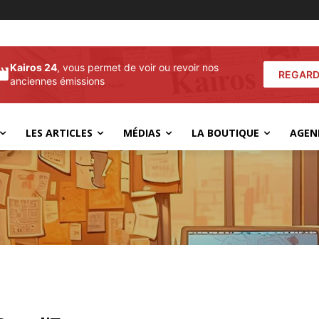
Kairos 24
, vous permet de voir ou revoir nos
REGARD
anciennes émissions
LES ARTICLES
MÉDIAS
LA BOUTIQUE
AGEN