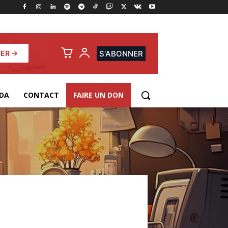
ER →
S'ABONNER
DA
CONTACT
FAIRE UN DON