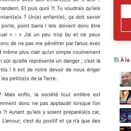
andent. Et puis quoi ?! Tu voudrais qu’iels
tant(e)s ? Un(e) enfant(e), ça doit savoir
 porte, point barre ! Iels doivent donc être
exuel » : « J’ai un peu trop bu et ne peux
onc de ne pas me pénétrer par l’anus avec
nd même plus clair qu’un simple couinement
À la
en sûr qu’elle représente un danger ; c’est là
ntis ! Il est de notre devoir de nous ériger
 les petit(e)s de la Terre.
? Mais enfin, la société tout entière est
mment donc ne pas applaudir lorsque l’on
 ?! Autant qu’iels y soient préparé(e)s car,
 L’amour, c’est du positif et ça n’a que des