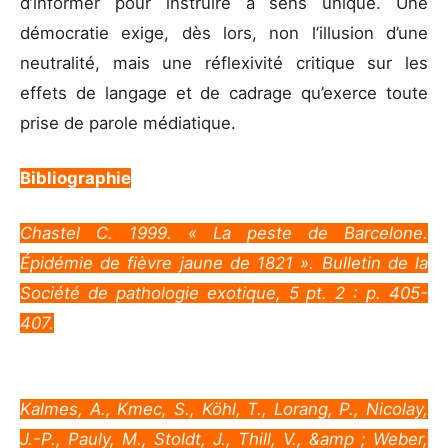
d’informer pour instruire à sens unique. Une
démocratie exige, dès lors, non l’illusion d’une
neutralité, mais une réflexivité critique sur les
effets de langage et de cadrage qu’exerce toute
prise de parole médiatique.
Bibliographie
Chastel C. 1999. « La peste de Barcelone.
Épidémie de fièvre jaune de 1821 ». Bulletin de la
Société de pathologie exotique, 5 pt. 2 : p. 405-
407.
Kalmes, A., Kmec, S., Köhl, T., Lorang, P., Nicolay,
J.-P., Pauly, M., Stoldt, J., Thill, V., &amp ; Weber,