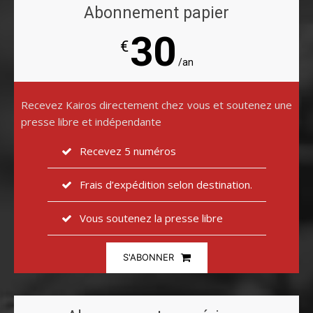
Abonnement papier
30
€
/an
Recevez Kairos directement chez vous et soutenez une
presse libre et indépendante
Recevez 5 numéros
Frais d’expédition selon destination.
Vous soutenez la presse libre
S'ABONNER