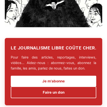
LE JOURNALISME LIBRE COÛTE CHER.
Pour faire des articles, reportages, interviews,
vidéos… Aidez-nous : abonnez-vous, abonnez la
famille, les amis, parlez de nous, faites un don.
Je m'abonne
Faire un don