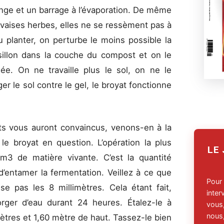
nge et un barrage à l’évaporation. De même
auvaises herbes, elles ne se ressèment pas à
 planter, on perturbe le moins possible la
sillon dans la couche du compost et on le
née. On ne travaille plus le sol, on ne le
r le sol contre le gel, le broyat fonctionne
s vous auront convaincus, venons-en à la
le broyat en question. L’opération la plus
LE
 m3 de matière vivante. C’est la quantité
’entamer la fermentation. Veillez à ce que
Pour
e pas les 8 millimètres. Cela étant fait,
inte
orger d’eau durant 24 heures. Étalez-le à
vous,
nous,
tres et 1,60 mètre de haut. Tassez-le bien