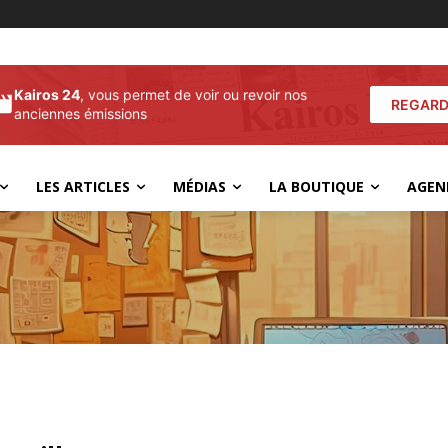
Kairos 24
, vous permet de voir ou revoir nos
REGARD
anciennes émissions
LES ARTICLES
MÉDIAS
LA BOUTIQUE
AGEN