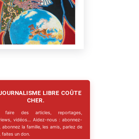
 JOURNALISME LIBRE COÛTE
CHER.
 faire des articles, reportages,
rviews, vidéos… Aidez-nous : abonnez-
 abonnez la famille, les amis, parlez de
 faites un don.