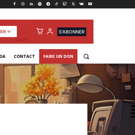
ER →
S'ABONNER
DA
CONTACT
FAIRE UN DON