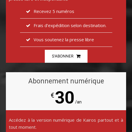
Recevez 5 numéros
Frais d’expédition selon destination.
Vous soutenez la presse libre
S'ABONNER
Abonnement numérique
30
€
/an
Accédez à la version numérique de Kairos partout et à
tout moment.