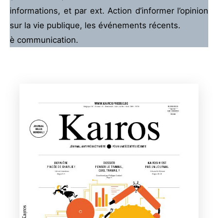
informations, et par ext. Action d’informer l’opinion
sur la vie publique, les événements récents.
è communication.