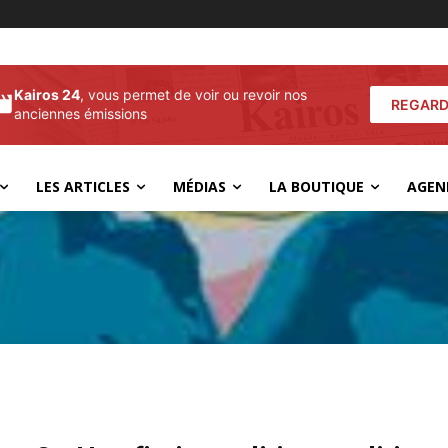
Kairos 24
, vous permet de voir ou revoir nos
REGARD
anciennes émissions
LES ARTICLES
MÉDIAS
LA BOUTIQUE
AGEN