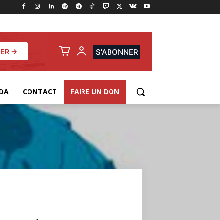
ER →
S'ABONNER
DA
CONTACT
FAIRE UN DON