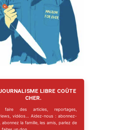
 JOURNALISME LIBRE COÛTE
CHER.
 faire des articles, reportages,
rviews, vidéos… Aidez-nous : abonnez-
 abonnez la famille, les amis, parlez de
 faites un don.