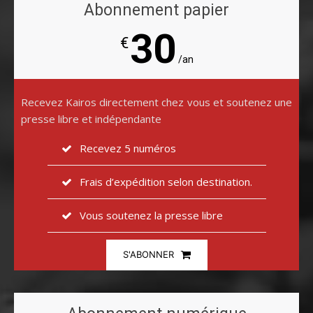
Abonnement papier
30
€
/an
Recevez Kairos directement chez vous et soutenez une
presse libre et indépendante
Recevez 5 numéros
Frais d’expédition selon destination.
Vous soutenez la presse libre
S'ABONNER