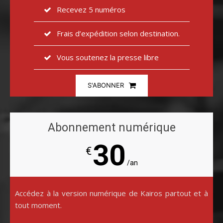
Recevez 5 numéros
Frais d’expédition selon destination.
Vous soutenez la presse libre
S'ABONNER
Abonnement numérique
30
€
/an
Accédez à la version numérique de Kairos partout et à
tout moment.