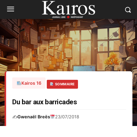
Kairos 16
SOMMAIRE
Du bar aux barricades
✍️
Gwenaël Breës
23/07/2018