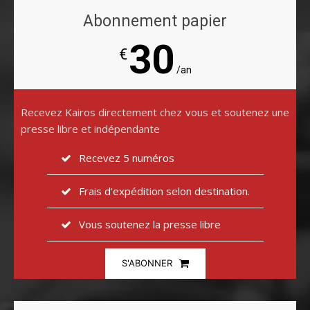
Abonnement papier
30
€
/an
Recevez Kairos directement chez vous et soutenez une
presse libre et indépendante
Recevez 5 numéros
Frais d’expédition selon destination.
Vous soutenez la presse libre
S'ABONNER