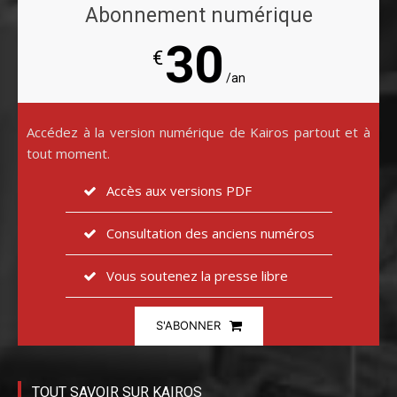
Abonnement numérique
30
€
/an
Accédez à la version numérique de Kairos partout et à
tout moment.
Accès aux versions PDF
Consultation des anciens numéros
Vous soutenez la presse libre
S'ABONNER
TOUT SAVOIR SUR KAIROS