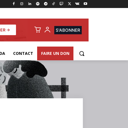
ER →
S'ABONNER
DA
CONTACT
FAIRE UN DON