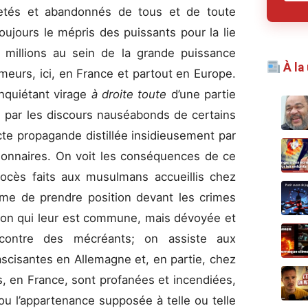
rejetés et abandonnés de tous et de toute
toujours le mépris des puissants pour la lie
r millions au sein de la grande puissance
À la
meurs, ici, en France et partout en Europe.
 inquiétant virage
à droite toute
d’une partie
e par les discours nauséabonds de certains
ecte propagande distillée insidieusement par
ionnaires. On voit les conséquences de ce
ocès faits aux musulmans accueillis chez
me de prendre position devant les crimes
igion qui leur est commune, mais dévoyée et
contre des mécréants; on assiste aux
ascisantes en Allemagne et, en partie, chez
, en France, sont profanées et incendiées,
ou l’appartenance supposée à telle ou telle