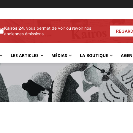
Kairos 24
, vous permet de voir ou revoir nos
REGARD
anciennes émissions
LES ARTICLES
MÉDIAS
LA BOUTIQUE
AGEN