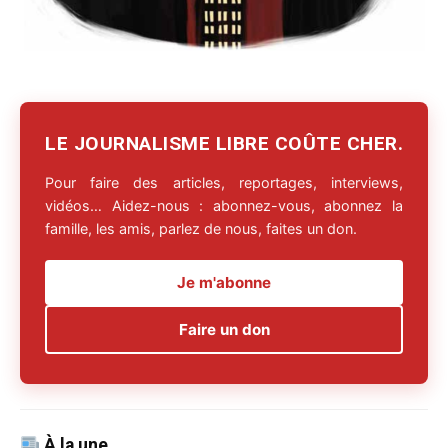
LE JOURNALISME LIBRE COÛTE CHER.
Pour faire des articles, reportages, interviews,
vidéos… Aidez-nous : abonnez-vous, abonnez la
famille, les amis, parlez de nous, faites un don.
Je m'abonne
Faire un don
À la une