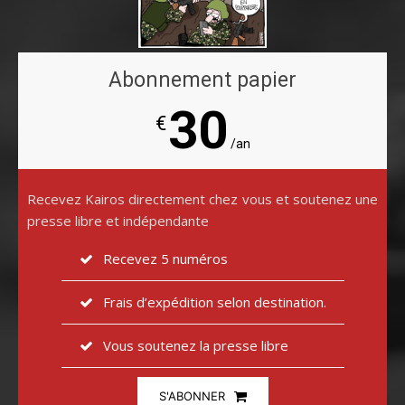
Abonnement papier
30
€
/an
Recevez Kairos directement chez vous et soutenez une
presse libre et indépendante
Recevez 5 numéros
Frais d’expédition selon destination.
Vous soutenez la presse libre
S'ABONNER