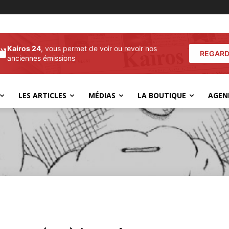
Kairos 24
, vous permet de voir ou revoir nos
REGARD
anciennes émissions
LES ARTICLES
MÉDIAS
LA BOUTIQUE
AGEN