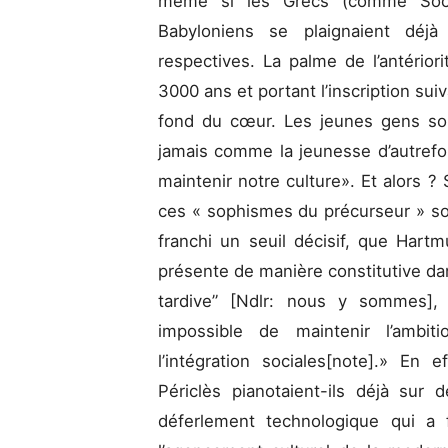
même si les Grecs (comme Socra
Babyloniens se plaignaient déj
respectives. La palme de l’antérior
3000 ans et portant l’inscription sui
fond du cœur. Les jeunes gens son
jamais comme la jeunesse d’autrefoi
maintenir notre culture». Et alors 
ces « sophismes du précurseur » so
franchi un seuil décisif, que Hartmu
présente de manière constitutive dan
tardive” [Ndlr: nous y sommes], 
impossible de maintenir l’ambit
l’intégration sociales
[note]
.» En ef
Périclès pianotaient-ils déjà sur
déferlement technologique qui a 