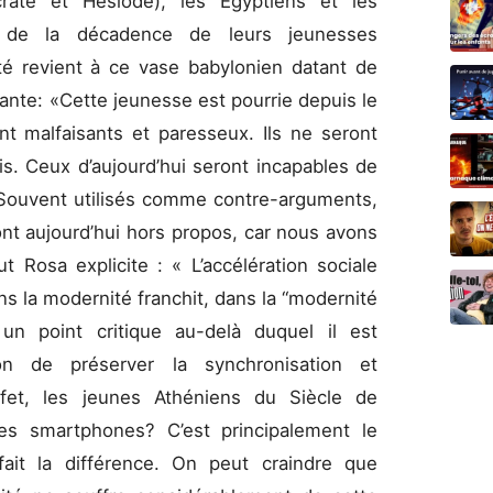
te et Hésiode), les Égyptiens et les
à de la décadence de leurs jeunesses
ité revient à ce vase babylonien datant de
vante: «Cette jeunesse est pourrie depuis le
t malfaisants et paresseux. Ils ne seront
s. Ceux d’aujourd’hui seront incapables de
? Souvent utilisés comme contre-arguments,
nt aujourd’hui hors propos, car nous avons
t Rosa explicite : « L’accélération sociale
s la modernité franchit, dans la “modernité
un point critique au-delà duquel il est
ion de préserver la synchronisation et
fet, les jeunes Athéniens du Siècle de
 des smartphones? C’est principalement le
fait la différence. On peut craindre que