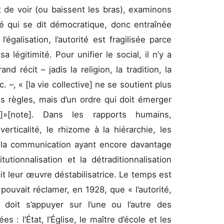
t de voir (ou baissent les bras), examinons
é qui se dit démocratique, donc entraînée
égalisation, l’autorité est fragilisée parce
a légitimité. Pour unifier le social, il n’y a
d récit – jadis la religion, la tradition, la
c. –, « [la vie collective] ne se soutient plus
es règles, mais d’un ordre qui doit émerger
]»
[note]
. Dans les rapports humains,
 verticalité, le rhizome à la hiérarchie, les
e la communication ayant encore davantage
utionnalisation et la détraditionnalisation
fait leur œuvre déstabilisatrice. Le temps est
pouvait réclamer, en 1928, que « l’autorité,
, doit s’appuyer sur l’une ou l’autre des
: l’État, l’Église, le maître d’école et les