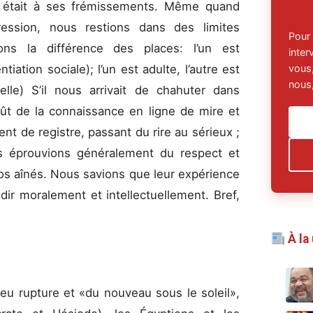
en était à ses frémissements. Même quand
ession, nous restions dans des limites
Pour
ons la différence des places: l’un est
inte
vous,
ntiation sociale); l’un est adulte, l’autre est
nous,
nelle) S’il nous arrivait de chahuter dans
oût de la connaissance en ligne de mire et
t de registre, passant du rire au sérieux ;
ous éprouvions généralement du respect et
os aînés. Nous savions que leur expérience
ndir moralement et intellectuellement. Bref,
À la
 eu rupture et «du nouveau sous le soleil»,