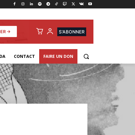
ER →
S'ABONNER
DA
CONTACT
FAIRE UN DON