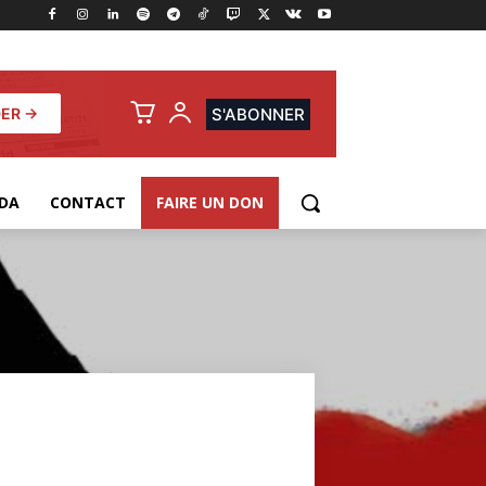
ER →
S'ABONNER
DA
CONTACT
FAIRE UN DON