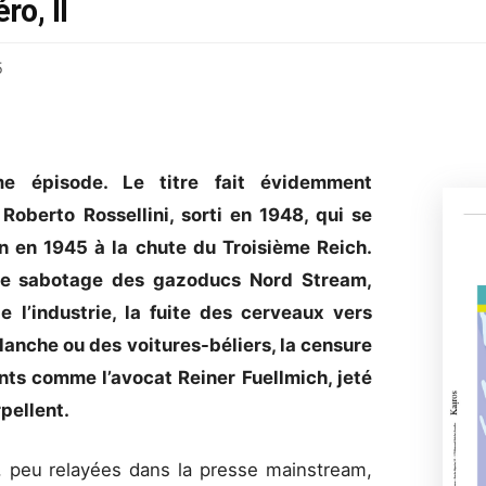
o, II
5
e épisode. Le titre fait évidemment
Roberto Rossellini, sorti en 1948, qui se
n en 1945 à la chute du Troisième Reich.
e sabotage des gazoducs Nord Stream,
e l’industrie, la fuite des cerveaux vers
blanche ou des voitures-béliers, la censure
nts comme l’avocat Reiner Fuellmich, jeté
pellent.
s, peu relayées dans la presse mainstream,