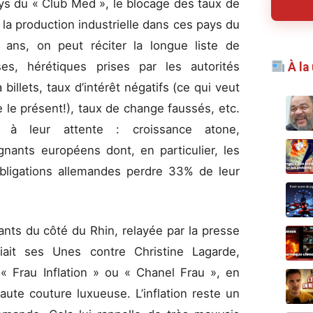
ays du « Club Med », le blocage des taux de
la production industrielle dans ces pays du
ans, on peut réciter la longue liste de
ses, hérétiques prises par les autorités
À la
illets, taux d’intérêt négatifs (ce qui veut
e le présent!), taux de change faussés, etc.
 à leur attente : croissance atone,
rgnants européens dont, en particulier, les
 obligations allemandes perdre 33% de leur
ants du côté du Rhin, relayée par la presse
liait ses Unes contre Christine Lagarde,
 Frau Inflation » ou « Chanel Frau », en
ute couture luxueuse. L’inflation reste un