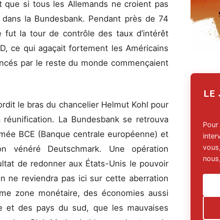
it que si tous les Allemands ne croient pas
us dans la Bundesbank. Pendant près de 74
fut la tour de contrôle des taux d’intérêt
D, ce qui agaçait fortement les Américains
nancés par le reste du monde commençaient
LE
tordit le bras du chancelier Helmut Kohl pour
a réunification. La Bundesbank se retrouva
Pour
mée BCE (Banque centrale européenne) et
inte
vous,
on vénéré Deutschmark. Une opération
nous,
tat de redonner aux États-Unis le pouvoir
On ne reviendra pas ici sur cette aberration
même zone monétaire, des économies aussi
gne et des pays du sud, que les mauvaises