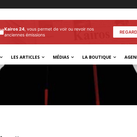
Kairos 24
, vous permet de voir ou revoir nos
REGARD
anciennes émissions
LES ARTICLES
MÉDIAS
LA BOUTIQUE
AGEN