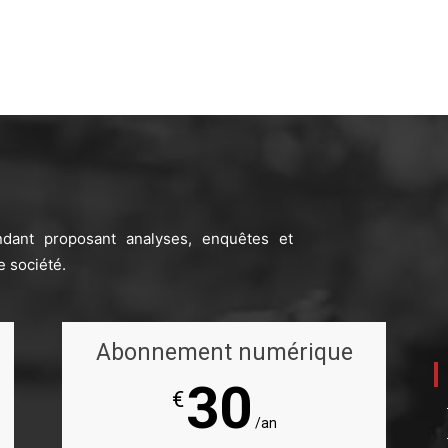
ndant proposant analyses, enquêtes et
e société.
Abonnement numérique
30
€
/an