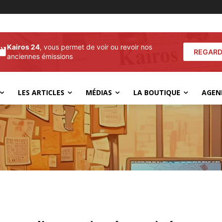
Kairos 24
, vous permet de voir ou revoir nos
REGARD
anciennes émissions
LES ARTICLES
MÉDIAS
LA BOUTIQUE
AGEN