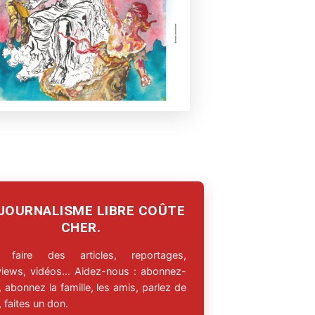
 JOURNALISME LIBRE COÛTE
CHER.
 faire des articles, reportages,
rviews, vidéos… Aidez-nous : abonnez-
 abonnez la famille, les amis, parlez de
 faites un don.