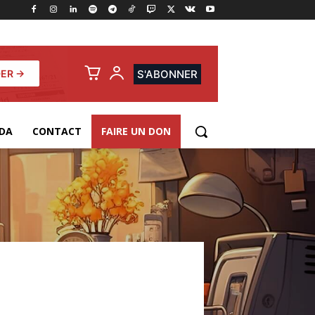
ER →
S'ABONNER
DA
CONTACT
FAIRE UN DON