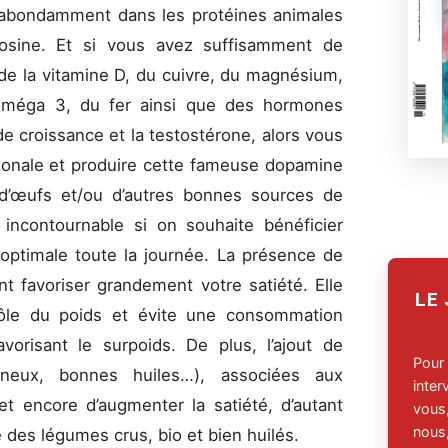
t abondamment dans les protéines animales
yrosine. Et si vous avez suffisamment de
e la vitamine D, du cuivre, du magnésium,
oméga 3, du fer ainsi que des hormones
 croissance et la testostérone, alors vous
monale et produire cette fameuse dopamine
 d’œufs et/ou d’autres bonnes sources de
 incontournable si on souhaite bénéficier
optimale toute la journée. La présence de
t favoriser grandement votre satiété. Elle
LE
trôle du poids et évite une consommation
avorisant le surpoids. De plus, l’ajout de
Pour
ineux, bonnes huiles…), associées aux
inte
t encore d’augmenter la satiété, d’autant
vous,
nous,
 des légumes crus, bio et bien huilés.