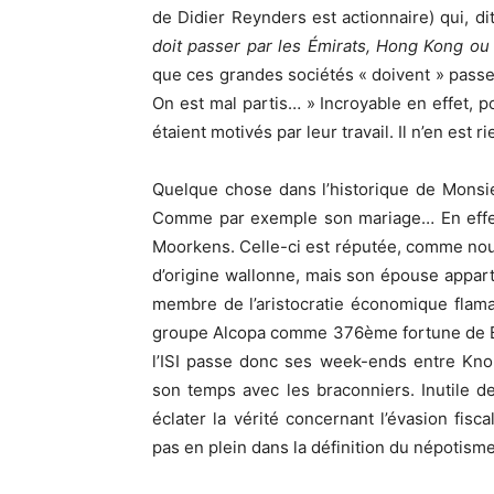
de Didier Reynders est actionnaire) qui, di
doit passer par les Émirats, Hong Kong o
que ces grandes sociétés « doivent » passer
On est mal partis… » Incroyable en effet, po
étaient motivés par leur travail. Il n’en est ri
Quelque chose dans l’historique de Monsie
Comme par exemple son mariage… En effet,
Moorkens. Celle-ci est réputée, comme nous 
d’origine wallonne, mais son épouse appart
membre de l’aristocratie économique flaman
groupe Alcopa comme 376ème fortune de Be
l’ISI passe donc ses week-ends entre Kno
son temps avec les braconniers. Inutile de 
éclater la vérité concernant l’évasion fi
pas en plein dans la définition du népotisme