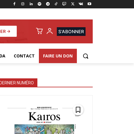
ER →
S'ABONNER
DA
CONTACT
FAIRE UN DON
DERNIER NUMÉRO