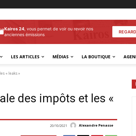
Kairos 24
, vous permet de voir ou revoir nos
REGARD
anciennes émissions
LES ARTICLES
MÉDIAS
LA BOUTIQUE
AGEN
les « leaks »
ale des impôts et les «
Alexandre Penasse
20/10/2021